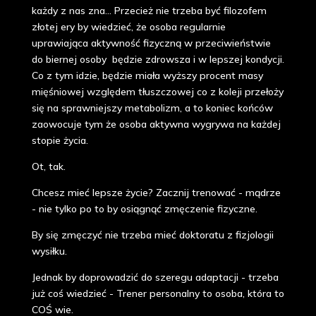
każdy z nas zna... Przecież nie trzeba być filozofem
złotej ery by wiedzieć, że osoba regularnie
uprawiająca aktywność fizyczną w przeciwieństwie
do biernej osoby będzie zdrowsza i w lepszej kondycji.
Co z tym idzie, będzie miała wyższy procent masy
mięśniowej względem tłuszczowej co z koleji przełoży
się na sprawniejszy metabolizm, a to koniec końców
zaowocuje tym że osoba aktywna wygrywa na każdej
stopie życia.
Ot, tak.
Chcesz mieć lepsze życie? Zacznij trenować - mądrze
- nie tylko po to by osiągnąć zmęczenie fizyczne.
By się zmęczyć nie trzeba mieć doktoratu z fizjologii
wysiłku.
Jednak by doprowadzić do szeregu adaptacji - trzeba
już coś wiedzieć - Trener personalny to osoba, która to
COŚ wie.