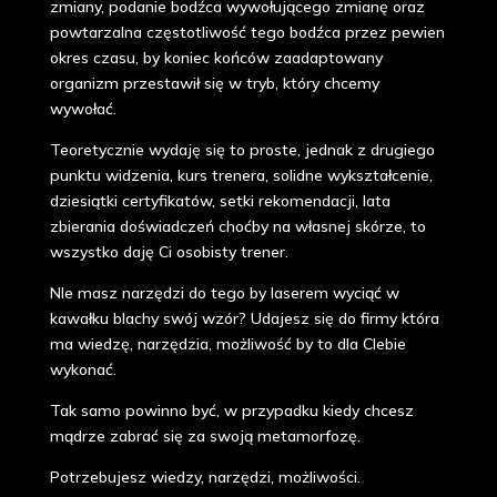
zmiany, podanie bodźca wywołującego zmianę oraz
powtarzalna częstotliwość tego bodźca przez pewien
okres czasu, by koniec końców zaadaptowany
organizm przestawił się w tryb, który chcemy
wywołać.
Teoretycznie wydaję się to proste, jednak z drugiego
punktu widzenia, kurs trenera, solidne wykształcenie,
dziesiątki certyfikatów, setki rekomendacji, lata
zbierania doświadczeń choćby na własnej skórze, to
wszystko daję Ci osobisty trener.
NIe masz narzędzi do tego by laserem wyciąć w
kawałku blachy swój wzór? Udajesz się do firmy która
ma wiedzę, narzędzia, możliwość by to dla CIebie
wykonać.
Tak samo powinno być, w przypadku kiedy chcesz
mądrze zabrać się za swoją metamorfozę.
Potrzebujesz wiedzy, narzędzi, możliwości.