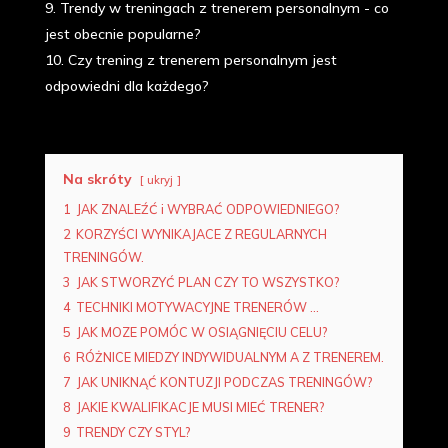
9. Trendy w treningach z trenerem personalnym - co
jest obecnie popularne?
10. Czy trening z trenerem personalnym jest
odpowiedni dla każdego?
Na skróty
ukryj
1
JAK ZNALEŹĆ i WYBRAĆ ODPOWIEDNIEGO?
2
KORZYŚCI WYNIKAJACE Z REGULARNYCH
TRENINGÓW.
3
JAK STWORZYĆ PLAN CZY TO WSZYSTKO?
4
TECHNIKI MOTYWACYJNE TRENERÓW ...
5
JAK MOZE POMÓC W OSIĄGNIĘCIU CELU?
6
RÓŻNICE MIEDZY INDYWIDUALNYM A Z TRENEREM.
7
JAK UNIKNĄĆ KONTUZJI PODCZAS TRENINGÓW?
8
JAKIE KWALIFIKACJE MUSI MIEĆ TRENER?
9
TRENDY CZY STYL?