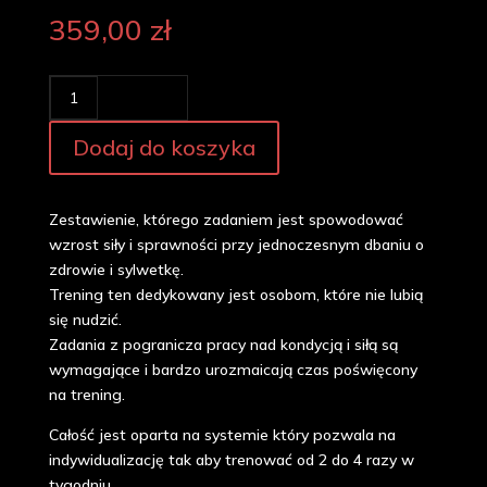
359,00
zł
ilość
PROGRAM
ZAWODOWIEC
Dodaj do koszyka
1x
4tyg
Zestawienie, którego zadaniem jest spowodować
wzrost siły i sprawności przy jednoczesnym dbaniu o
zdrowie i sylwetkę.
Trening ten dedykowany jest osobom, które nie lubią
się nudzić.
Zadania z pogranicza pracy nad kondycją i siłą są
wymagające i bardzo urozmaicają czas poświęcony
na trening.
Całość jest oparta na systemie który pozwala na
indywidualizację tak aby trenować od 2 do 4 razy w
tygodniu.