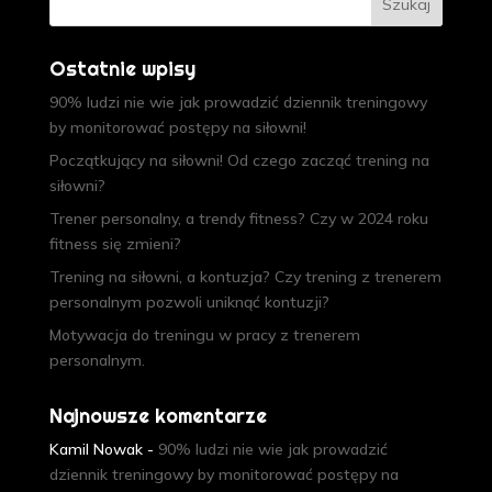
Ostatnie wpisy
90% ludzi nie wie jak prowadzić dziennik treningowy
by monitorować postępy na siłowni!
Początkujący na siłowni! Od czego zacząć trening na
siłowni?
Trener personalny, a trendy fitness? Czy w 2024 roku
fitness się zmieni?
Trening na siłowni, a kontuzja? Czy trening z trenerem
personalnym pozwoli uniknąć kontuzji?
Motywacja do treningu w pracy z trenerem
personalnym.
Najnowsze komentarze
Kamil Nowak
-
90% ludzi nie wie jak prowadzić
dziennik treningowy by monitorować postępy na