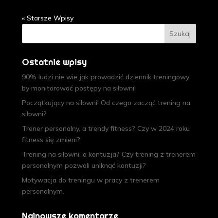
« Starsze Wpisy
Ostatnie wpisy
90% ludzi nie wie jak prowadzić dziennik treningowy
by monitorować postępy na siłowni!
Początkujący na siłowni! Od czego zacząć trening na
siłowni?
Trener personalny, a trendy fitness? Czy w 2024 roku
fitness się zmieni?
Trening na siłowni, a kontuzja? Czy trening z trenerem
personalnym pozwoli uniknąć kontuzji?
Motywacja do treningu w pracy z trenerem
personalnym.
Najnowsze komentarze