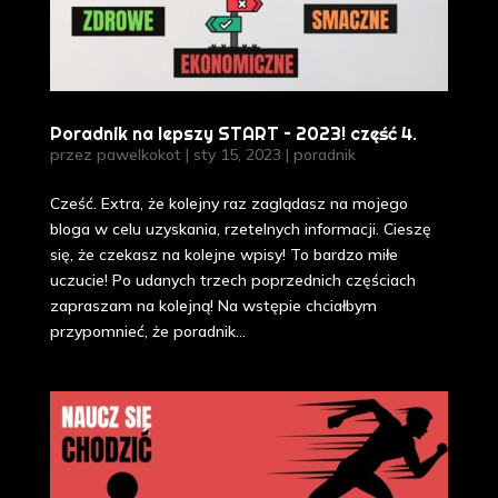
Poradnik na lepszy START – 2023! część 4.
przez
pawelkokot
|
sty 15, 2023
|
poradnik
Cześć. Extra, że kolejny raz zaglądasz na mojego
bloga w celu uzyskania, rzetelnych informacji. Cieszę
się, że czekasz na kolejne wpisy! To bardzo miłe
uczucie! Po udanych trzech poprzednich częściach
zapraszam na kolejną! Na wstępie chciałbym
przypomnieć, że poradnik...